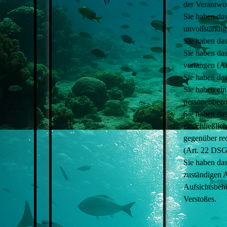
der Verantwo
Sie haben das
unvollständi
Sie haben da
Sie haben da
verlangen (A
Sie haben da
Sie haben ein
personenbez
Sie haben das
einschließlic
gegenüber rec
(Art. 22 DS
Sie haben das
zuständigen 
Aufsichtsbehö
Verstoßes.