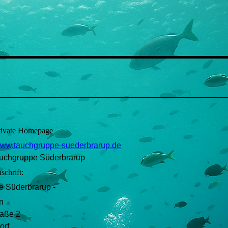
rivate Homepage
ww.tauchgruppe-suederbrarup.de
uchgruppe Süderbrarup
chrift:
e Süderbrarup -
n
raße 2
orf