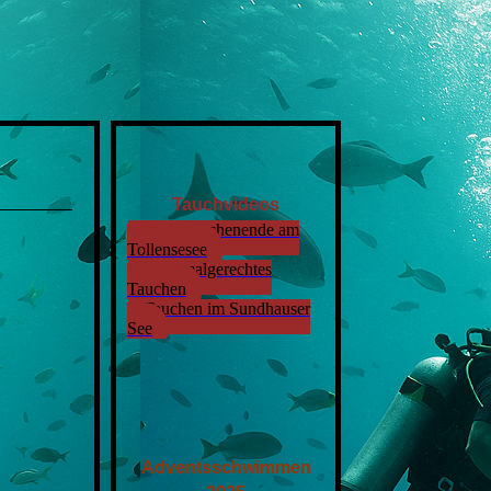
Tauchvideos
Tauchwochenende am
Tollensesee
Denkmalgerechtes
Tauchen
Tauchen im Sundhauser
See
Adventsschwimmen