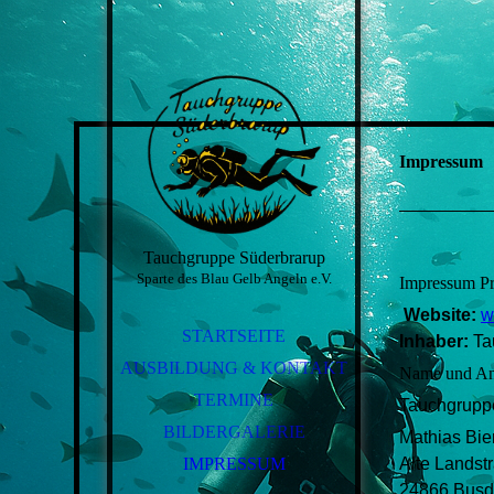
Impressum
Tauchgruppe Süderbrarup
Sparte des Blau Gelb Angeln e.V.
Impressum P
Website:
w
STARTSEITE
Inhaber:
Ta
AUSBILDUNG & KONTAKT
Name und Ans
TERMINE
Tauchgrupp
BILDERGALERIE
Mathias Bie
IMPRESSUM
Alte Landst
24866 Busd