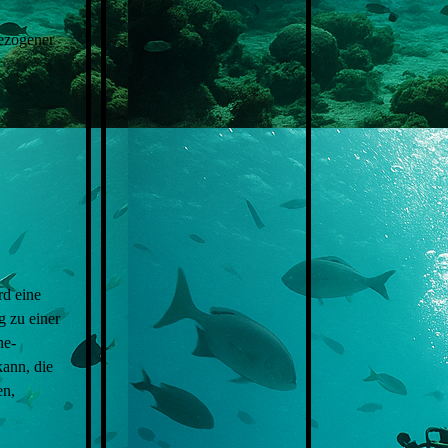
bezogener
rd eine
g zu einer
ne-
ann, die
en,