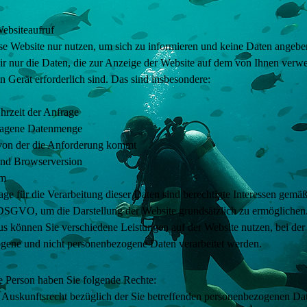
ebsiteaufruf
se Website nur nutzen, um sich zu informieren und keine Daten angebe
ir nur die Daten, die zur Anzeige der Website auf dem von Ihnen verw
en Gerät erforderlich sind. Das sind insbesondere:
rzeit der Anfrage
tragene Datenmenge
 von der die Anforderung kommt
nd Browserversion
em
ge für die Verarbeitung dieser Daten sind berechtigte Interessen gemäß
) DSGVO, um die Darstellung der Website grundsätzlich zu ermöglichen
s können Sie verschiedene Leistungen auf der Website nutzen, bei der
gene und nicht personenbezogene Daten verarbeitet werden.
e Person haben Sie folgende Rechte:
 Auskunftsrecht bezüglich der Sie betreffenden personenbezogenen Dat