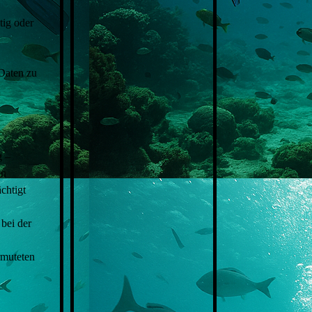
tig oder
Daten zu
g –
en
chtigt
bei der
rmuteten