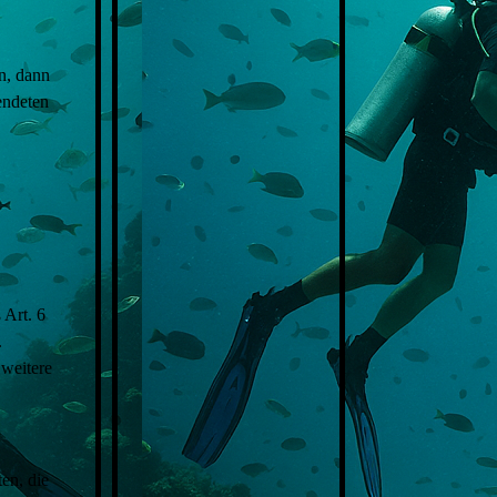
n, dann
endeten
 Art. 6
.
 weitere
Kappeln
en, die