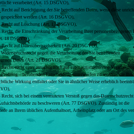
rtliche verarbeitet (Art. 15 DSGVO),
 Recht auf Berichtigung der Sie betreffenden Daten, wenn diese unrich
g gespeichert werden (Art. 16 DSGVO),
s Recht auf Löschung (Art. 17 DSGVO),
s Recht, die Einschränkung der Verarbeitung Ihrer personenbezogenen 
rt. 18 DSGVO),
s Recht auf Datenübertragbarkeit (Art. 20 DSGVO),
 Widerspruchsrecht gegen die Verarbeitung der Sie betreffenden
ogenen Daten (Art. 21 DSGVO),
 Recht, nicht einer ausschließlich auf einer automatisierten Verarbeitun
h Profiling – beruhenden Entscheidung unterworfen zu werden, die Ihn
htliche Wirkung entfaltet oder Sie in ähnlicher Weise erheblich beeinträ
GVO),
 Recht, sich bei einem vermuteten Verstoß gegen das Datenschutzrecht 
Aufsichtsbehörde zu beschweren (Art. 77 DSGVO). Zuständig ist die
rde an Ihrem üblichen Aufenthaltsort, Arbeitsplatz oder am Ort des ve