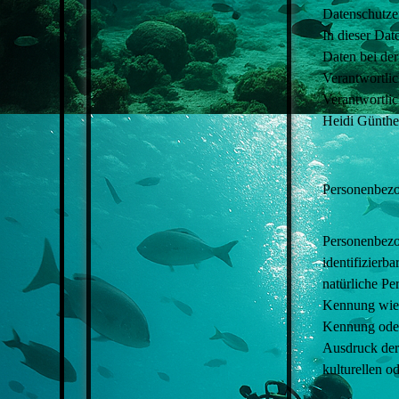
Datenschutze
In dieser Dat
Daten bei der
Verantwortlic
Verantwortlic
Heidi Günthe
Personenbez
Personenbezog
identifizierba
natürliche Pe
Kennung wie 
Kennung oder
Ausdruck der 
kulturellen od