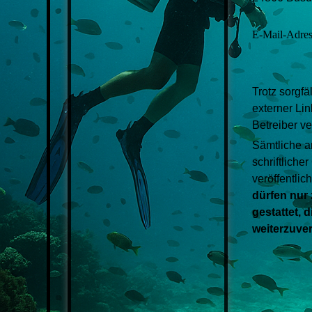
E-Mail-Adres
Trotz sorgfä
externer Lin
Betreiber ve
Sämtliche a
schriftlich
veröffentlic
dürfen nur
gestattet, 
weiterzuver