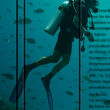
Daten beim W
Wenn Sie die
verarbeiten w
internetfähig
IP-Adresse
Datum und Uh
jeweils über
die Website,
Browsertyp u
Betriebssyst
Rechtsgrundla
Abs. 1 lit. f
Darüber hinau
personenbezo
Ihre Rechte
Als betroffen
Sie haben ein