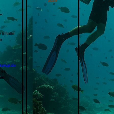
2025
e Inhalte
en
rarup.de
 es
ien