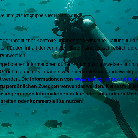
se: info@tauchgruppe-suederbrarup.de
ltiger inhaltlicher Kontrolle übernehmen wir keine Haftung für di
ks. Für den Inhalt der verlinkten Seiten sind ausschließlich der
rantwortlich.
ngebotenen Informationen dürfen - auch auszugsweise - nur mit
er Genehmigung des Inhabers weiterverbreitet oder anderweitig
ht werden.
Die Informationen von
www.tauchgruppe-suederb
 zu persönlichen Zwecken verwendet werden. Keinesfalls ist
die abgerufenen Informationen online oder auf anderen Med
breiten oder kommerziell zu nutzen!