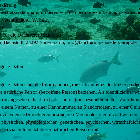
rklärung
enschutzerklärung informieren wir Sie über die Verarbeitung personen
 Nutzung dieser Website.
her
h für die Datenverarbeitung ist:
r, Bachstr. 8, 24392 Süderbrarup, info@tauchgruppe-suederbrarup.de
ogene Daten
ene Daten sind alle Informationen, die sich auf eine identifizierte oder
re natürliche Person (betroffene Person) beziehen. Als identifizierbar wi
rson angesehen, die direkt oder indirekt, insbesondere mittels Zuordnun
einem Namen, zu einer Kennnummer, zu Standortdaten, zu einer Onli
 zu einem oder mehreren besonderen Merkmalen identifiziert werden k
physischen, physiologischen, genetischen, psychischen, wirtschaftlich
er sozialen Identität dieser natürlichen Person sind.